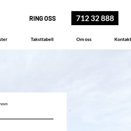
712 32 888
RING OSS
ster
Taksttabell
Om oss
Kontakt
rnavn