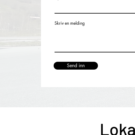
Skriv en melding
Send inn
Loka